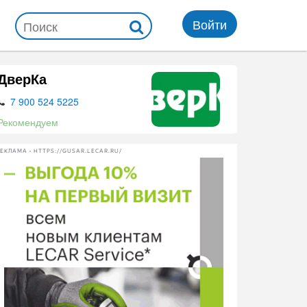
Войти
ДверКа
7 900 524 5225
Рекомендуем
ЕКЛАМА • HTTPS://GUSAR.LECAR.RU/