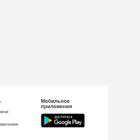
ь
Мобильное
приложения
вязи
авочнике